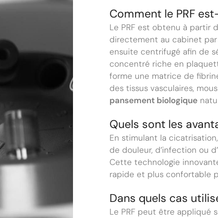
Comment le PRF est-
Le PRF est obtenu à partir 
directement au cabinet par 
ensuite centrifugé afin de 
concentré riche en plaquett
forme une matrice de fibrine
des tissus vasculaires, mous
pansement biologique
natur
Quels sont les avant
En stimulant la cicatrisation
de douleur, d’infection ou d
Cette technologie innovant
rapide et plus confortable p
Dans quels cas utilis
Le PRF peut être appliqué