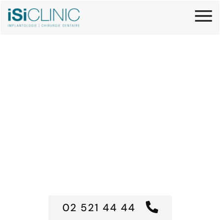
Sublimer une ou plusieurs
dents avec des facettes
céramique
Discrètes et durables, elles constituent une
solution de choix pour transformer un sourire de
manière naturelle, sans recourir à des
traitements orthodontiques ou prothétiques plus
lourds.
02 521 44 44