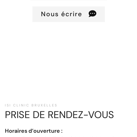
Nous écrire
Prenez rendez-vous pour une première consultation
et obtenez un devis / plan de traitement personnalisé
en 30 minutes.
ISI CLINIC BRUXELLES
PRISE DE RENDEZ-VOUS
Horaires d’ouverture :