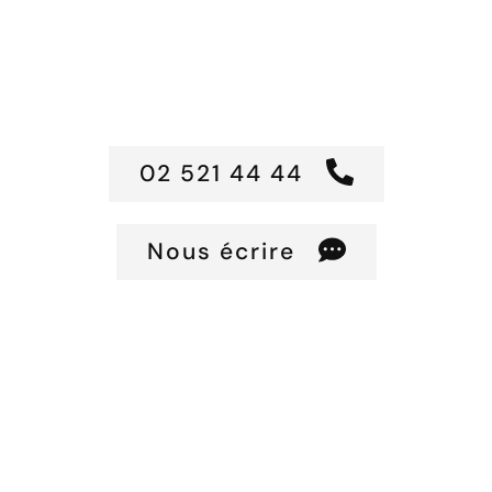
dentaires
Une solution moderne et durable pour les
personnes ayant perdu une ou parfois l’ensemble
de leur dentition
02 521 44 44
Nous écrire
Prenez rendez-vous pour une première consultation
et obtenez un devis / plan de traitement personnalisé
en 30 minutes.